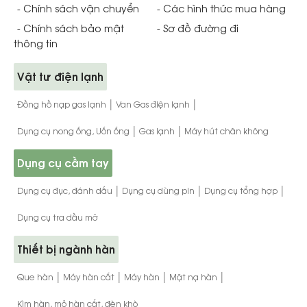
- Chính sách vận chuyển
- Các hình thức mua hàng
- Chính sách bảo mật
- Sơ đồ đường đi
thông tin
Vật tư điện lạnh
|
|
Đồng hồ nạp gas lạnh
Van Gas điện lạnh
|
|
Dụng cụ nong ống, Uốn ống
Gas lạnh
Máy hút chân không
Dụng cụ cầm tay
|
|
|
Dụng cụ đục, đánh dấu
Dụng cụ dùng pin
Dụng cụ tổng hợp
Dụng cụ tra dầu mỡ
Thiết bị ngành hàn
|
|
|
|
Que hàn
Máy hàn cắt
Máy hàn
Mặt nạ hàn
Kìm hàn, mỏ hàn cắt, đèn khò