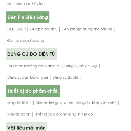
Kềm bấm cos thủy lực
Đèn Pin Siêu Sáng
|
|
|
ĐÈN LASER
Đèn pin đội đầu
Đèn pin sạc dùng cho bảo vệ
Đèn pin sạc siêu sáng
DỤNG CỤ ĐO ĐIỆN TỬ
|
|
Thước đo khoảng cách điện tử
Dụng cụ dò kim loại
|
Dụng cụ cân bằng laser
Dụng cụ đo điện
Thiết bị đo phẩm chất.
|
|
|
Máy đo độ ẩm
Máy dò khí gas, oxi, co
Máy đo độ dày lớp phủ
|
Máy đo độ ồn
Thiết bị đo gió, ánh sáng, nhiệt độ
Vật liệu mài mòn