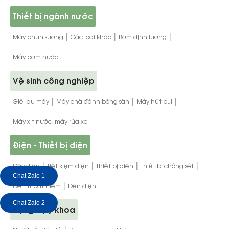
Thiết bị ngành nước
|
|
|
Máy phun sương
Các loại khác
Bơm định lượng
Máy bơm nước
Vệ sinh công nghiệp
|
|
|
Giẻ lau máy
Máy chà đánh bóng sàn
Máy hút bụi
Máy xịt nước, máy rửa xe
Điện - Thiết bị điện
|
|
|
|
Dây điện
Tiết kiệm điện
Thiết bị điện
Thiết bị chống sét
Chat Zalo 1
|
Đèn thoát hiểm
Đèn điện
Chat Zalo 2
Dụng cụ y khoa