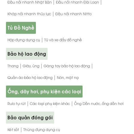
|
|
Đầu nối nhanh Nhật Bản
Đầu nối nhanh Đài Loan
|
Khớp nối nhanh thủy lực
Đầu nối nhanh Nitto
Tủ Đồ Nghề
|
Hộp đựng dụng cụ
Tủ và xe đẩy đồ nghề
Bảo hộ lao động
|
|
|
Thang
Giày, ủng
Găng tay bảo hộ lao động
|
Quần áo bảo hộ lao động
Nón, mặt nạ
Ống, dây hơi, phụ kiện các loại
|
|
Rulo tự rút
Các loại phụ kiện khác
Ống Dẫn nước, ống dẫn hơi
Bảo quản đóng gói
|
Két sắt
Thùng đựng dụng cụ