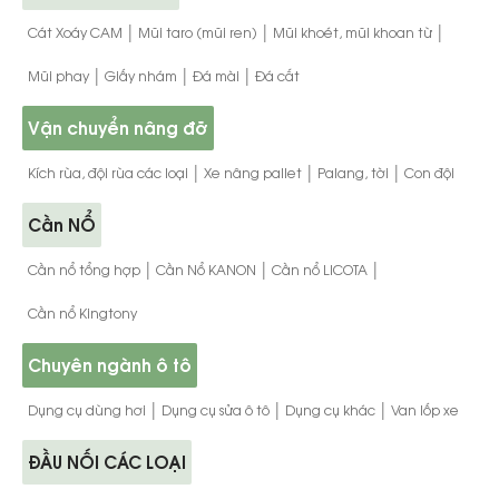
|
|
|
Cát Xoáy CAM
Mũi taro (mũi ren)
Mũi khoét, mũi khoan từ
|
|
|
Mũi phay
Giấy nhám
Đá mài
Đá cắt
Vận chuyển nâng đỡ
|
|
|
Kích rùa, đội rùa các loại
Xe nâng pallet
Palang, tời
Con đội
Cần NỔ
|
|
|
Cần nổ tổng hợp
Cần Nổ KANON
Cần nổ LICOTA
Cần nổ Kingtony
Chuyên ngành ô tô
|
|
|
Dụng cụ dùng hơi
Dụng cụ sửa ô tô
Dụng cụ khác
Van lốp xe
ĐẦU NỐI CÁC LOẠI