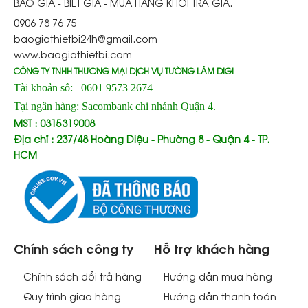
BÁO GIÁ - BIẾT GIÁ - MUA HÀNG KHỎI TRẢ GIÁ.
0906 78 76 75
baogiathietbi24h@gmail.com
www.baogiathietbi.com
CÔNG TY TNHH THƯƠNG MẠI DỊCH VỤ TƯỜNG LÂM DIGI
Tài khoản số: 0601 9573 2674
Tại ngân hàng: Sacombank chi nhánh Quận 4.
MST : 0315319008
Địa chỉ : 237/48 Hoàng Diệu - Phường 8 - Quận 4 - TP.
HCM
Chính sách công ty
Hỗ trợ khách hàng
- Chính sách đổi trả hàng
- Hướng dẫn mua hàng
- Quy trình giao hàng
- Hướng dẫn thanh toán