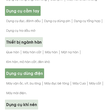
Dụng cụ cầm tay
|
|
|
Dụng cụ đục, đánh dấu
Dụng cụ dùng pin
Dụng cụ tổng hợp
Dụng cụ tra dầu mỡ
Thiết bị ngành hàn
|
|
|
|
Que hàn
Máy hàn cắt
Máy hàn
Mặt nạ hàn
Kìm hàn, mỏ hàn cắt, đèn khò
Dụng cụ dùng điện
|
|
|
|
Máy vặn ốc, vít, bu lông
Máy đục bê tông
Máy Cưa
Máy cắt
Máy mài điện.
Dụng cụ khí nén