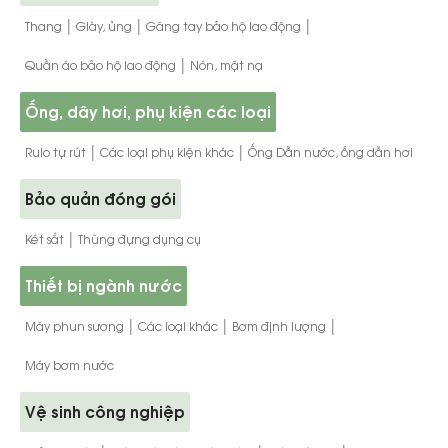
|
|
|
Thang
Giày, ủng
Găng tay bảo hộ lao động
|
Quần áo bảo hộ lao động
Nón, mặt nạ
Ống, dây hơi, phụ kiện các loại
|
|
Rulo tự rút
Các loại phụ kiện khác
Ống Dẫn nước, ống dẫn hơi
Bảo quản đóng gói
|
Két sắt
Thùng đựng dụng cụ
Thiết bị ngành nước
|
|
|
Máy phun sương
Các loại khác
Bơm định lượng
Máy bơm nước
Vệ sinh công nghiệp