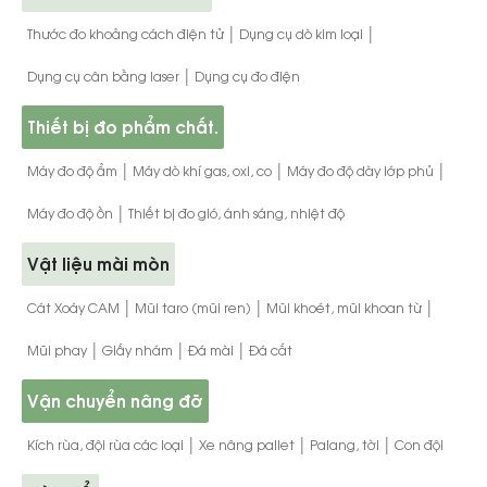
|
|
Thước đo khoảng cách điện tử
Dụng cụ dò kim loại
|
Dụng cụ cân bằng laser
Dụng cụ đo điện
Thiết bị đo phẩm chất.
|
|
|
Máy đo độ ẩm
Máy dò khí gas, oxi, co
Máy đo độ dày lớp phủ
|
Máy đo độ ồn
Thiết bị đo gió, ánh sáng, nhiệt độ
Vật liệu mài mòn
|
|
|
Cát Xoáy CAM
Mũi taro (mũi ren)
Mũi khoét, mũi khoan từ
|
|
|
Mũi phay
Giấy nhám
Đá mài
Đá cắt
Vận chuyển nâng đỡ
|
|
|
Kích rùa, đội rùa các loại
Xe nâng pallet
Palang, tời
Con đội