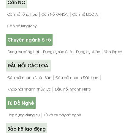
Cần NỔ
|
|
|
Cần nổ tổng hợp
Cần Nổ KANON
Cần nổ LICOTA
Cần nổ Kingtony
Chuyên ngành ô tô
|
|
|
Dụng cụ dùng hơi
Dụng cụ sửa ô tô
Dụng cụ khác
Van lốp xe
ĐẦU NỐI CÁC LOẠI
|
|
Đầu nối nhanh Nhật Bản
Đầu nối nhanh Đài Loan
|
Khớp nối nhanh thủy lực
Đầu nối nhanh Nitto
Tủ Đồ Nghề
|
Hộp đựng dụng cụ
Tủ và xe đẩy đồ nghề
Bảo hộ lao động