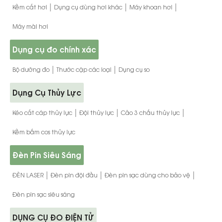
|
|
|
Kềm cắt hơi
Dụng cụ dùng hơi khác
Máy khoan hơi
Máy mài hơi
Dụng cụ đo chính xác
|
|
Bộ dưỡng đo
Thước cặp các loại
Dụng cụ so
Dụng Cụ Thủy Lực
|
|
|
Kéo cắt cáp thủy lực
Đội thủy lực
Cảo 3 chấu thủy lực
Kềm bấm cos thủy lực
Đèn Pin Siêu Sáng
|
|
|
ĐÈN LASER
Đèn pin đội đầu
Đèn pin sạc dùng cho bảo vệ
Đèn pin sạc siêu sáng
DỤNG CỤ ĐO ĐIỆN TỬ