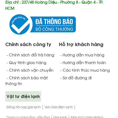
Địa chỉ : 237/48 Hoàng Diệu - Phường 8 - Quận 4 - TP.
HCM
Chính sách công ty
Hỗ trợ khách hàng
- Chính sách đổi trả hàng
- Hướng dẫn mua hàng
- Quy trình giao hàng
- Hướng dẫn thanh toán
- Chính sách vận chuyển
- Các hình thức mua hàng
- Chính sách bảo mật
- Sơ đồ đường đi
thông tin
Vật tư điện lạnh
|
|
Đồng hồ nạp gas lạnh
Van Gas điện lạnh
|
|
Dụng cụ nong ống, Uốn ống
Gas lạnh
Máy hút chân không