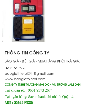
THÔNG TIN CÔNG TY
BÁO GIÁ - BIẾT GIÁ - MUA HÀNG KHỎI TRẢ GIÁ.
0906 78 76 75
baogiathietbi24h@gmail.com
www.baogiathietbi.com
CÔNG TY TNHH THƯƠNG MẠI DỊCH VỤ TƯỜNG LÂM DIGI
Tài khoản số: 0601 9573 2674
Tại ngân hàng: Sacombank chi nhánh Quận 4.
MST : 0315319008