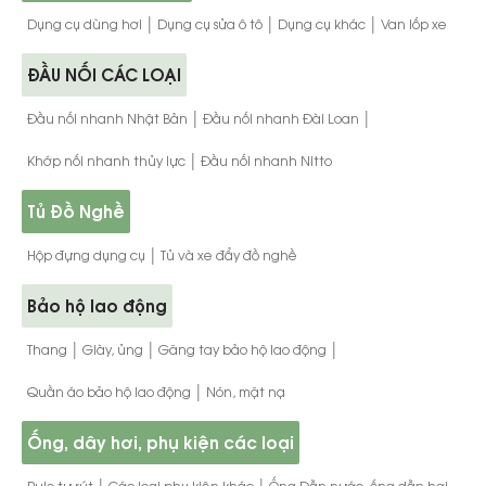
|
|
|
Dụng cụ dùng hơi
Dụng cụ sửa ô tô
Dụng cụ khác
Van lốp xe
ĐẦU NỐI CÁC LOẠI
|
|
Đầu nối nhanh Nhật Bản
Đầu nối nhanh Đài Loan
|
Khớp nối nhanh thủy lực
Đầu nối nhanh Nitto
Tủ Đồ Nghề
|
Hộp đựng dụng cụ
Tủ và xe đẩy đồ nghề
Bảo hộ lao động
|
|
|
Thang
Giày, ủng
Găng tay bảo hộ lao động
|
Quần áo bảo hộ lao động
Nón, mặt nạ
Ống, dây hơi, phụ kiện các loại
|
|
Rulo tự rút
Các loại phụ kiện khác
Ống Dẫn nước, ống dẫn hơi