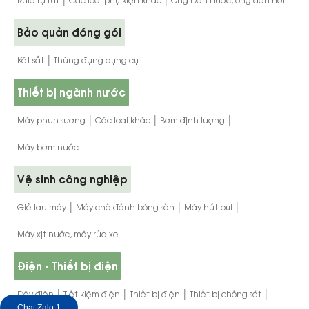
Bảo quản đóng gói
|
Két sắt
Thùng đựng dụng cụ
Thiết bị ngành nước
|
|
|
Máy phun sương
Các loại khác
Bơm định lượng
Máy bơm nước
Vệ sinh công nghiệp
|
|
|
Giẻ lau máy
Máy chà đánh bóng sàn
Máy hút bụi
Máy xịt nước, máy rửa xe
Điện - Thiết bị điện
|
|
|
|
Dây điện
Tiết kiệm điện
Thiết bị điện
Thiết bị chống sét
Chat Zalo 1