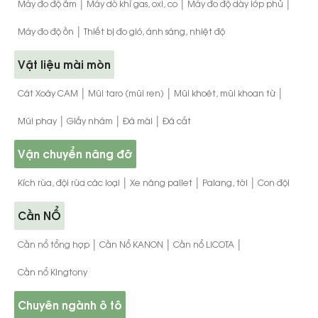
|
|
|
Máy đo độ ẩm
Máy dò khí gas, oxi, co
Máy đo độ dày lớp phủ
|
Máy đo độ ồn
Thiết bị đo gió, ánh sáng, nhiệt độ
Vật liệu mài mòn
|
|
|
Cát Xoáy CAM
Mũi taro (mũi ren)
Mũi khoét, mũi khoan từ
|
|
|
Mũi phay
Giấy nhám
Đá mài
Đá cắt
Vận chuyển nâng đỡ
|
|
|
Kích rùa, đội rùa các loại
Xe nâng pallet
Palang, tời
Con đội
Cần NỔ
|
|
|
Cần nổ tổng hợp
Cần Nổ KANON
Cần nổ LICOTA
Cần nổ Kingtony
Chuyên ngành ô tô