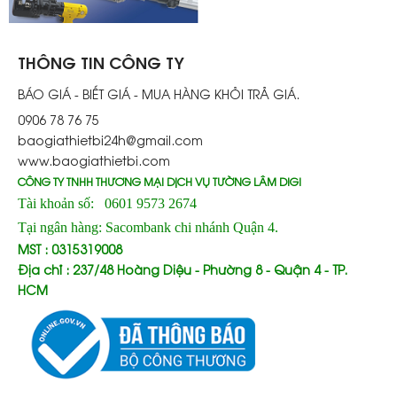
THÔNG TIN CÔNG TY
BÁO GIÁ - BIẾT GIÁ - MUA HÀNG KHỎI TRẢ GIÁ.
0906 78 76 75
baogiathietbi24h@gmail.com
www.baogiathietbi.com
CÔNG TY TNHH THƯƠNG MẠI DỊCH VỤ TƯỜNG LÂM DIGI
Tài khoản số: 0601 9573 2674
Tại ngân hàng: Sacombank chi nhánh Quận 4.
MST : 0315319008
Địa chỉ : 237/48 Hoàng Diệu - Phường 8 - Quận 4 - TP.
HCM