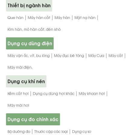
Thiết bị ngành hàn
|
|
|
|
Que hàn
Máy hàn cắt
Máy hàn
Mặt nạ hàn
Kìm hàn, mỏ hàn cắt, đèn khò
Dụng cụ dùng điện
|
|
|
|
Máy vặn ốc, vít, bu lông
Máy đục bê tông
Máy Cưa
Máy cắt
Máy mài điện.
Dụng cụ khí nén
|
|
|
Kềm cắt hơi
Dụng cụ dùng hơi khác
Máy khoan hơi
Máy mài hơi
Dụng cụ đo chính xác
|
|
Bộ dưỡng đo
Thước cặp các loại
Dụng cụ so