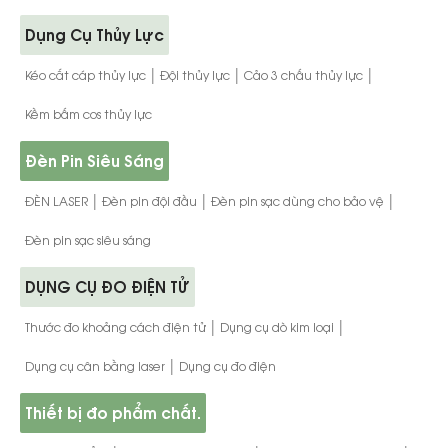
Dụng Cụ Thủy Lực
|
|
|
Kéo cắt cáp thủy lực
Đội thủy lực
Cảo 3 chấu thủy lực
Kềm bấm cos thủy lực
Đèn Pin Siêu Sáng
|
|
|
ĐÈN LASER
Đèn pin đội đầu
Đèn pin sạc dùng cho bảo vệ
Đèn pin sạc siêu sáng
DỤNG CỤ ĐO ĐIỆN TỬ
|
|
Thước đo khoảng cách điện tử
Dụng cụ dò kim loại
|
Dụng cụ cân bằng laser
Dụng cụ đo điện
Thiết bị đo phẩm chất.