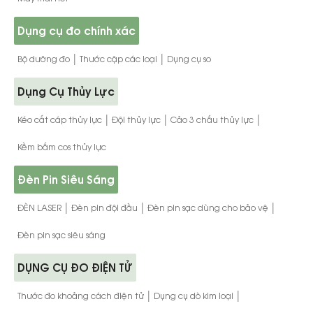
Dụng cụ đo chính xác
|
|
Bộ dưỡng đo
Thước cặp các loại
Dụng cụ so
Dụng Cụ Thủy Lực
|
|
|
Kéo cắt cáp thủy lực
Đội thủy lực
Cảo 3 chấu thủy lực
Kềm bấm cos thủy lực
Đèn Pin Siêu Sáng
|
|
|
ĐÈN LASER
Đèn pin đội đầu
Đèn pin sạc dùng cho bảo vệ
Đèn pin sạc siêu sáng
DỤNG CỤ ĐO ĐIỆN TỬ
|
|
Thước đo khoảng cách điện tử
Dụng cụ dò kim loại