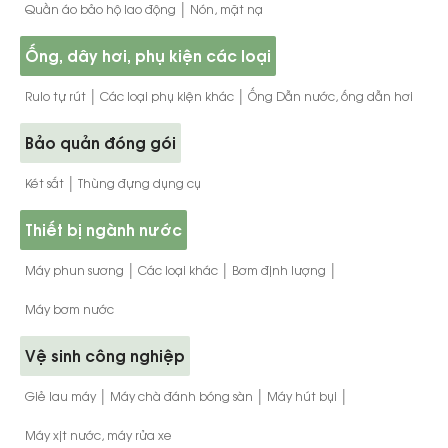
|
Quần áo bảo hộ lao động
Nón, mặt nạ
Ống, dây hơi, phụ kiện các loại
|
|
Rulo tự rút
Các loại phụ kiện khác
Ống Dẫn nước, ống dẫn hơi
Bảo quản đóng gói
|
Két sắt
Thùng đựng dụng cụ
Thiết bị ngành nước
|
|
|
Máy phun sương
Các loại khác
Bơm định lượng
Máy bơm nước
Vệ sinh công nghiệp
|
|
|
Giẻ lau máy
Máy chà đánh bóng sàn
Máy hút bụi
Máy xịt nước, máy rửa xe