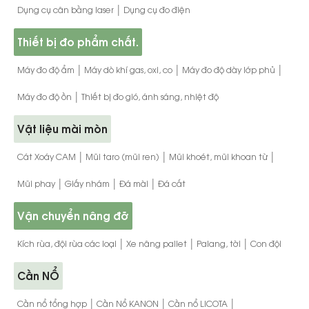
|
Dụng cụ cân bằng laser
Dụng cụ đo điện
Thiết bị đo phẩm chất.
|
|
|
Máy đo độ ẩm
Máy dò khí gas, oxi, co
Máy đo độ dày lớp phủ
|
Máy đo độ ồn
Thiết bị đo gió, ánh sáng, nhiệt độ
Vật liệu mài mòn
|
|
|
Cát Xoáy CAM
Mũi taro (mũi ren)
Mũi khoét, mũi khoan từ
|
|
|
Mũi phay
Giấy nhám
Đá mài
Đá cắt
Vận chuyển nâng đỡ
|
|
|
Kích rùa, đội rùa các loại
Xe nâng pallet
Palang, tời
Con đội
Cần NỔ
|
|
|
Cần nổ tổng hợp
Cần Nổ KANON
Cần nổ LICOTA