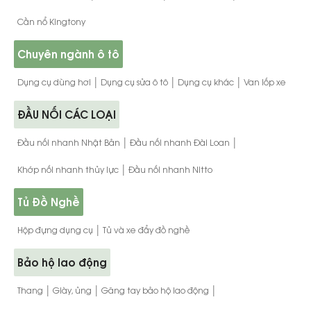
Cần nổ Kingtony
Chuyên ngành ô tô
|
|
|
Dụng cụ dùng hơi
Dụng cụ sửa ô tô
Dụng cụ khác
Van lốp xe
ĐẦU NỐI CÁC LOẠI
|
|
Đầu nối nhanh Nhật Bản
Đầu nối nhanh Đài Loan
|
Khớp nối nhanh thủy lực
Đầu nối nhanh Nitto
Tủ Đồ Nghề
|
Hộp đựng dụng cụ
Tủ và xe đẩy đồ nghề
Bảo hộ lao động
|
|
|
Thang
Giày, ủng
Găng tay bảo hộ lao động