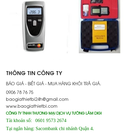
THÔNG TIN CÔNG TY
BÁO GIÁ - BIẾT GIÁ - MUA HÀNG KHỎI TRẢ GIÁ.
0906 78 76 75
baogiathietbi24h@gmail.com
www.baogiathietbi.com
CÔNG TY TNHH THƯƠNG MẠI DỊCH VỤ TƯỜNG LÂM DIGI
Tài khoản số: 0601 9573 2674
Tại ngân hàng: Sacombank chi nhánh Quận 4.