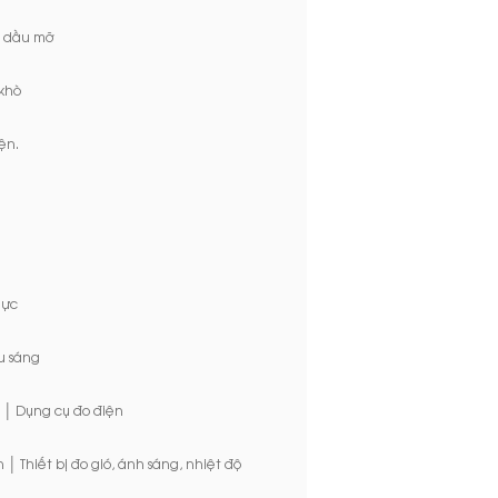
a dầu mỡ
 khò
ện.
lực
u sáng
|
Dụng cụ đo điện
|
n
Thiết bị đo gió, ánh sáng, nhiệt độ