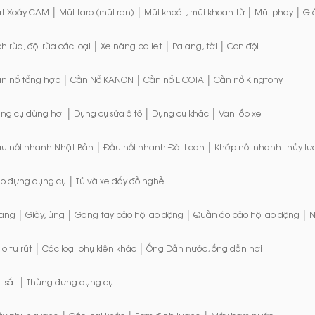
|
|
|
|
t Xoáy CAM
Mũi taro (mũi ren)
Mũi khoét, mũi khoan từ
Mũi phay
Gi
|
|
|
ch rùa, đội rùa các loại
Xe nâng pallet
Palang, tời
Con đội
|
|
|
n nổ tổng hợp
Cần Nổ KANON
Cần nổ LICOTA
Cần nổ Kingtony
|
|
|
ng cụ dùng hơi
Dụng cụ sửa ô tô
Dụng cụ khác
Van lốp xe
|
|
u nối nhanh Nhật Bản
Đầu nối nhanh Đài Loan
Khớp nối nhanh thủy lự
|
p đựng dụng cụ
Tủ và xe đẩy đồ nghề
|
|
|
|
ang
Giày, ủng
Găng tay bảo hộ lao động
Quần áo bảo hộ lao động
N
|
|
lo tự rút
Các loại phụ kiện khác
Ống Dẫn nước, ống dẫn hơi
|
t sắt
Thùng đựng dụng cụ