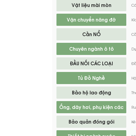
Vật liệu mài mòn
Cá
Vận chuyển nâng đỡ
Kí
Cần NỔ
Cầ
Chuyên ngành ô tô
Dụ
ĐẦU NỐI CÁC LOẠI
Đầ
Tủ Đồ Nghề
Hộ
Bảo hộ lao động
Th
Ống, dây hơi, phụ kiện các
Ru
loại
Bảo quản đóng gói
Ké