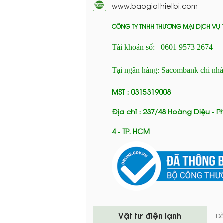
www.baogiathietbi.com
CÔNG TY TNHH THƯƠNG MẠI DỊCH VỤ 
Tài khoản số: 0601 9573 2674
Tại ngân hàng: Sacombank chi nh
MST : 0315319008
Địa chỉ : 237/48 Hoàng Diệu - 
4 - TP. HCM
Vật tư điện lạnh
Đồ