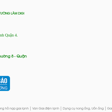
TƯỜNG LÂM DIGI
ánh Quận 4.
Phường 8 - Quận
|
|
|
ng hồ nạp gas lạnh
Van Gas điện lạnh
Dụng cụ nong ống, Uốn ống
Ga