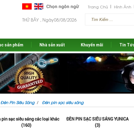
Chọn ngôn ngữ
Trang Chủ
Hình Ảnh
THỨ BẢY , Ngày08/08/2026
ục sản phẩm
Nhà sản xuất
Khuyến mãi
Tin Tứ
Đèn Pin Siêu Sáng
Đèn pin sạc siêu sáng
 pin sạc siêu sáng các loại khác
ĐÈN PIN SẠC SIÊU SÁNG YUNICA
(160)
(3)