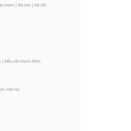
|
|
ấy nhám
Đá mài
Đá cắt
|
c
Đầu nối nhanh Nitto
ón, mặt nạ