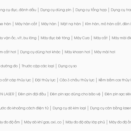
|
|
|
ng cụ đục, đánh dấu
Dụng cụ dùng pin
Dụng cụ tổng hợp
Dụng cụ tr
|
|
|
|
ue hàn
Máy hàn cắt
Máy hàn
Mặt nạ hàn
Kìm hàn, mỏ hàn cắt, đèn
|
|
|
|
y vặn ốc, vít, bu lông
Máy đục bê tông
Máy Cưa
Máy cắt
Máy mài đi
|
|
|
m cắt hơi
Dụng cụ dùng hơi khác
Máy khoan hơi
Máy mài hơi
|
|
 dưỡng đo
Thước cặp các loại
Dụng cụ so
|
|
|
o cắt cáp thủy lực
Đội thủy lực
Cảo 3 chấu thủy lực
Kềm bấm cos thủy 
|
|
|
N LASER
Đèn pin đội đầu
Đèn pin sạc dùng cho bảo vệ
Đèn pin sạc siê
|
|
ước đo khoảng cách điện tử
Dụng cụ dò kim loại
Dụng cụ cân bằng laser
|
|
|
y đo độ ẩm
Máy dò khí gas, oxi, co
Máy đo độ dày lớp phủ
Máy đo độ ồ