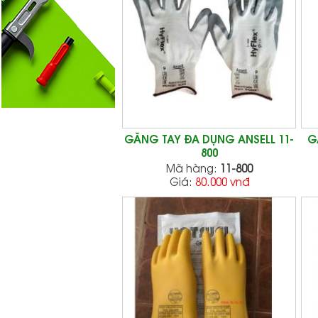
GĂNG TAY ĐA DỤNG ANSELL 11-
G
800
Mã hàng:
11-800
Giá:
80.000 vnđ