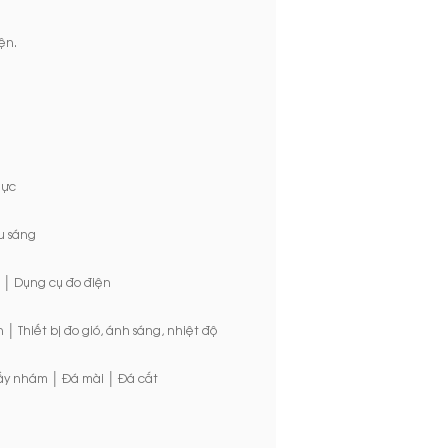
ện.
lực
u sáng
|
Dụng cụ đo điện
|
n
Thiết bị đo gió, ánh sáng, nhiệt độ
|
|
ấy nhám
Đá mài
Đá cắt