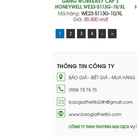
GĂNG WORKEASY CẤP 3
HONEYWELL WE23-5113G-10/XL
Mã hàng:
WE23-5113G-10/XL
Giá:
85.800 vnđ
1
2
3
4
›
››
THÔNG TIN CÔNG TY
BÁO GIÁ - BIẾT GIÁ - MUA HÀNG
0906 78 76 75
baogiathietbi24h@gmail.com
www.baogiathietbi.com
CÔNG TY TNHH THƯƠNG MẠI DỊCH VỤ 