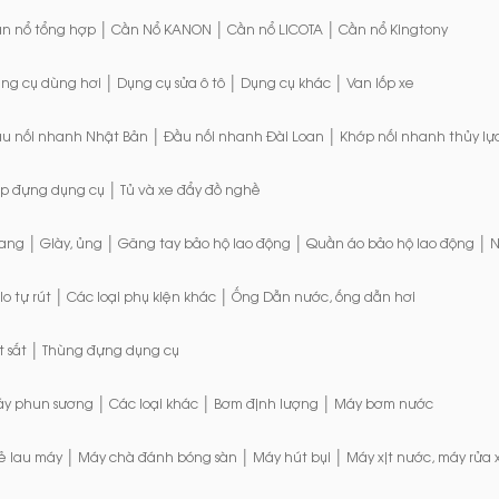
|
|
|
n nổ tổng hợp
Cần Nổ KANON
Cần nổ LICOTA
Cần nổ Kingtony
|
|
|
ng cụ dùng hơi
Dụng cụ sửa ô tô
Dụng cụ khác
Van lốp xe
|
|
u nối nhanh Nhật Bản
Đầu nối nhanh Đài Loan
Khớp nối nhanh thủy lự
|
p đựng dụng cụ
Tủ và xe đẩy đồ nghề
|
|
|
|
ang
Giày, ủng
Găng tay bảo hộ lao động
Quần áo bảo hộ lao động
N
|
|
lo tự rút
Các loại phụ kiện khác
Ống Dẫn nước, ống dẫn hơi
|
t sắt
Thùng đựng dụng cụ
|
|
|
y phun sương
Các loại khác
Bơm định lượng
Máy bơm nước
|
|
|
ẻ lau máy
Máy chà đánh bóng sàn
Máy hút bụi
Máy xịt nước, máy rửa 