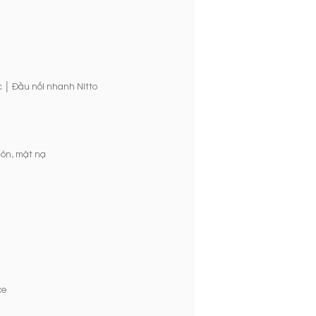
|
c
Đầu nối nhanh Nitto
ón, mặt nạ
xe