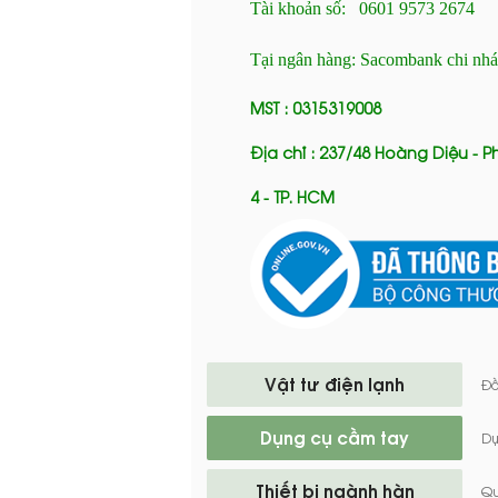
Tài khoản số: 0601 9573 2674
Tại ngân hàng: Sacombank chi nh
MST : 0315319008
Địa chỉ : 237/48 Hoàng Diệu - 
4 - TP. HCM
Vật tư điện lạnh
Đồ
Dụng cụ cầm tay
Dụ
Thiết bị ngành hàn
Q