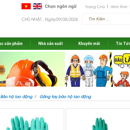
Chọn ngôn ngữ
Trang Chủ
Hình Ảnh
CHỦ NHẬT , Ngày09/08/2026
ục sản phẩm
Nhà sản xuất
Khuyến mãi
Tin Tứ
Bảo hộ lao động
Găng tay bảo hộ lao động