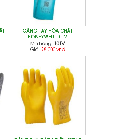
ẤT
GĂNG TAY HÓA CHẤT
HONEYWELL 101V
Mã hàng:
101V
Giá:
78.000 vnđ