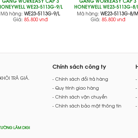
GĂNG WORKEASY CẤP 3
GĂNG WORKEASY CẤP 3
HONEYWELL WE23-5113G-9/L
HONEYWELL WE23-5113G-8
Mã hàng:
WE23-5113G-9/L
Mã hàng:
WE23-5113G-8/
Giá:
85.800 vnđ
Giá:
85.800 vnđ
Chính sách công ty
 KHỎI TRẢ GIÁ.
- Chính sách đổi trả hàng
- Quy trình giao hàng
-
- Chính sách vận chuyển
-
- Chính sách bảo mật thông tin
-
TƯỜNG LÂM DIGI