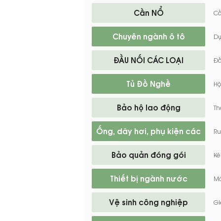
Cần NỔ
Cầ
Chuyên ngành ô tô
Dụ
ĐẦU NỐI CÁC LOẠI
Đầ
Tủ Đồ Nghề
Hộ
Bảo hộ lao động
Th
Ống, dây hơi, phụ kiện các
Ru
loại
Bảo quản đóng gói
Ké
Thiết bị ngành nước
Má
Vệ sinh công nghiệp
Gi