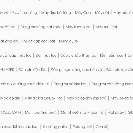
|
|
|
|
y vặn ốc, vít, bu lông
Máy đục bê tông
Máy Cưa
Máy cắt
Máy mài đi
|
|
|
m cắt hơi
Dụng cụ dùng hơi khác
Máy khoan hơi
Máy mài hơi
|
|
 dưỡng đo
Thước cặp các loại
Dụng cụ so
|
|
|
o cắt cáp thủy lực
Đội thủy lực
Cảo 3 chấu thủy lực
Kềm bấm cos thủy 
|
|
|
N LASER
Đèn pin đội đầu
Đèn pin sạc dùng cho bảo vệ
Đèn pin sạc siê
|
|
ước đo khoảng cách điện tử
Dụng cụ dò kim loại
Dụng cụ cân bằng laser
|
|
|
y đo độ ẩm
Máy dò khí gas, oxi, co
Máy đo độ dày lớp phủ
Máy đo độ ồ
|
|
|
|
t Xoáy CAM
Mũi taro (mũi ren)
Mũi khoét, mũi khoan từ
Mũi phay
Gi
|
|
|
ch rùa, đội rùa các loại
Xe nâng pallet
Palang, tời
Con đội