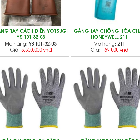
NG TAY CÁCH ĐIỆN YOTSUGI
GĂNG TAY CHỐNG HÓA CH
YS 101-32-03
HONEYWELL 211
Mã hàng:
YS 101-32-03
Mã hàng:
211
Giá:
3.300.000 vnđ
Giá:
169.000 vnđ