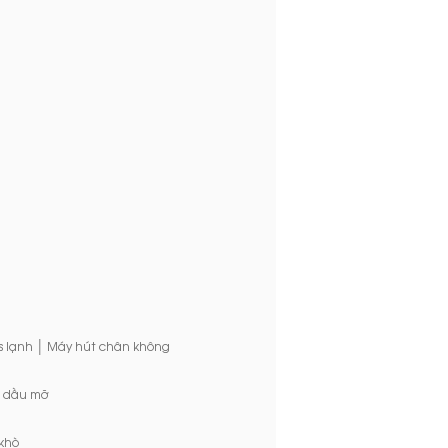
|
s lạnh
Máy hút chân không
a dầu mỡ
 khò