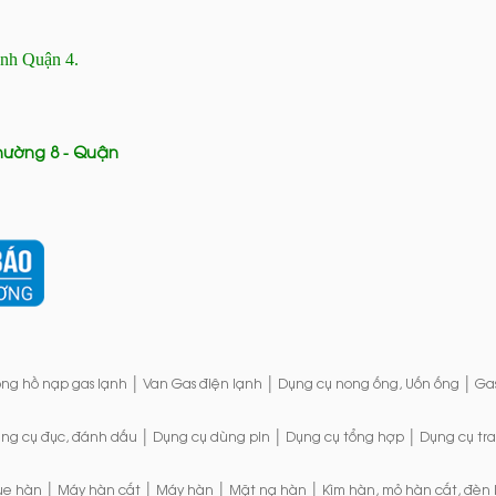
ánh Quận 4.
Phường 8 - Quận
|
|
|
ng hồ nạp gas lạnh
Van Gas điện lạnh
Dụng cụ nong ống, Uốn ống
Ga
|
|
|
ng cụ đục, đánh dấu
Dụng cụ dùng pin
Dụng cụ tổng hợp
Dụng cụ tr
|
|
|
|
ue hàn
Máy hàn cắt
Máy hàn
Mặt nạ hàn
Kìm hàn, mỏ hàn cắt, đèn