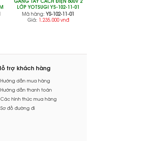
GĂNG TAY CÁCH ĐIỆN 600V 2
/M
LỚP YOTSUGI YS-102-11-01
M
Mã hàng:
YS-102-11-01
Giá:
1.235.000 vnđ
Hỗ trợ khách hàng
- Hướng dẫn mua hàng
 Hướng dẫn thanh toán
 Các hình thức mua hàng
 Sơ đồ đường đi