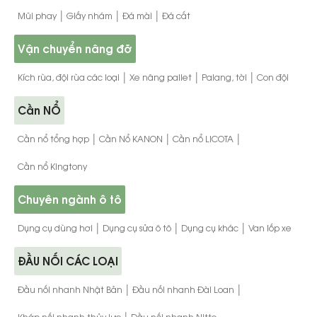
|
|
|
Mũi phay
Giấy nhám
Đá mài
Đá cắt
Vận chuyển nâng đỡ
|
|
|
Kích rùa, đội rùa các loại
Xe nâng pallet
Palang, tời
Con đội
Cần NỔ
|
|
|
Cần nổ tổng hợp
Cần Nổ KANON
Cần nổ LICOTA
Cần nổ Kingtony
Chuyên ngành ô tô
|
|
|
Dụng cụ dùng hơi
Dụng cụ sửa ô tô
Dụng cụ khác
Van lốp xe
ĐẦU NỐI CÁC LOẠI
|
|
Đầu nối nhanh Nhật Bản
Đầu nối nhanh Đài Loan
|