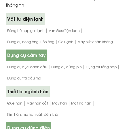
thông tin
Vật tư điện lạnh
|
|
Đồng hồ nạp gas lạnh
Van Gas điện lạnh
|
|
Dụng cụ nong ống, Uốn ống
Gas lạnh
Máy hút chân không
Dụng cụ cầm tay
|
|
|
Dụng cụ đục, đánh dấu
Dụng cụ dùng pin
Dụng cụ tổng hợp
Dụng cụ tra dầu mỡ
Thiết bị ngành hàn
|
|
|
|
Que hàn
Máy hàn cắt
Máy hàn
Mặt nạ hàn
Kìm hàn, mỏ hàn cắt, đèn khò
Dụng cụ dùng điện