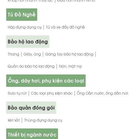
Khớp nối nhanh thủy lực
Đầu nối nhanh Nitto
Tủ Đồ Nghề
|
Hộp đựng dụng cụ
Tủ và xe đẩy đồ nghề
Bảo hộ lao động
|
|
|
Thang
Giày, ủng
Găng tay bảo hộ lao động
|
Quần áo bảo hộ lao động
Nón, mặt nạ
Ống, dây hơi, phụ kiện các loại
|
|
Rulo tự rút
Các loại phụ kiện khác
Ống Dẫn nước, ống dẫn hơi
Bảo quản đóng gói
|
Két sắt
Thùng đựng dụng cụ
Thiết bị ngành nước