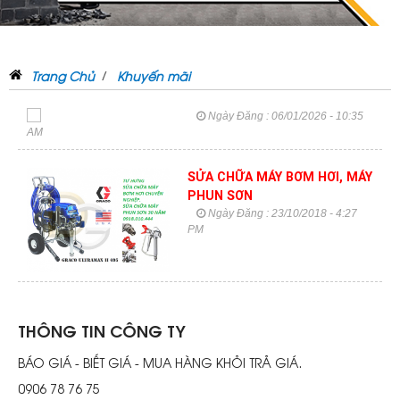
Trang Chủ
Khuyến mãi
Ngày Đăng : 06/01/2026 - 10:35
AM
SỬA CHỮA MÁY BƠM HƠI, MÁY
PHUN SƠN
Ngày Đăng : 23/10/2018 - 4:27
PM
THÔNG TIN CÔNG TY
BÁO GIÁ - BIẾT GIÁ - MUA HÀNG KHỎI TRẢ GIÁ.
0906 78 76 75