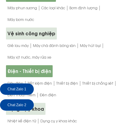
|
|
|
Máy phun sương
Các loại khác
Bơm định lượng
Máy bơm nước
Vệ sinh công nghiệp
|
|
|
Giẻ lau máy
Máy chà đánh bóng sàn
Máy hút bụi
Máy xịt nước, máy rửa xe
Điện - Thiết bị điện
|
|
|
|
Dây điện
Tiết kiệm điện
Thiết bị điện
Thiết bị chống sét
Chat Zalo 1
|
Đèn thoát hiểm
Đèn điện
Chat Zalo 2
Dụng cụ y khoa
|
Nhiệt kế điện tử
Dụng cụ y khoa khác