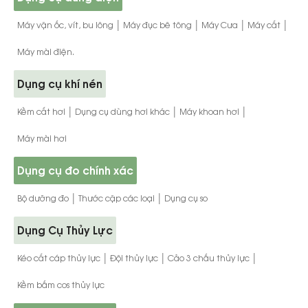
|
|
|
|
Máy vặn ốc, vít, bu lông
Máy đục bê tông
Máy Cưa
Máy cắt
Máy mài điện.
Dụng cụ khí nén
|
|
|
Kềm cắt hơi
Dụng cụ dùng hơi khác
Máy khoan hơi
Máy mài hơi
Dụng cụ đo chính xác
|
|
Bộ dưỡng đo
Thước cặp các loại
Dụng cụ so
Dụng Cụ Thủy Lực
|
|
|
Kéo cắt cáp thủy lực
Đội thủy lực
Cảo 3 chấu thủy lực
Kềm bấm cos thủy lực