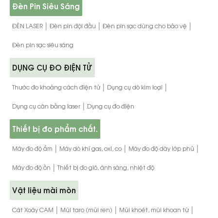
Đèn Pin Siêu Sáng
|
|
|
ĐÈN LASER
Đèn pin đội đầu
Đèn pin sạc dùng cho bảo vệ
Đèn pin sạc siêu sáng
DỤNG CỤ ĐO ĐIỆN TỬ
|
|
Thước đo khoảng cách điện tử
Dụng cụ dò kim loại
|
Dụng cụ cân bằng laser
Dụng cụ đo điện
Thiết bị đo phẩm chất.
|
|
|
Máy đo độ ẩm
Máy dò khí gas, oxi, co
Máy đo độ dày lớp phủ
|
Máy đo độ ồn
Thiết bị đo gió, ánh sáng, nhiệt độ
Vật liệu mài mòn
|
|
|
Cát Xoáy CAM
Mũi taro (mũi ren)
Mũi khoét, mũi khoan từ