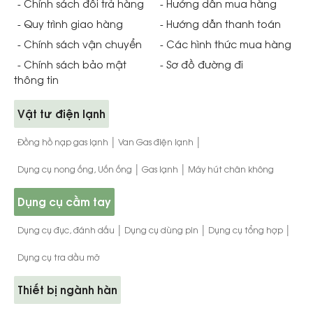
- Chính sách đổi trả hàng
- Hướng dẫn mua hàng
- Quy trình giao hàng
- Hướng dẫn thanh toán
- Chính sách vận chuyển
- Các hình thức mua hàng
- Chính sách bảo mật
- Sơ đồ đường đi
thông tin
Vật tư điện lạnh
|
|
Đồng hồ nạp gas lạnh
Van Gas điện lạnh
|
|
Dụng cụ nong ống, Uốn ống
Gas lạnh
Máy hút chân không
Dụng cụ cầm tay
|
|
|
Dụng cụ đục, đánh dấu
Dụng cụ dùng pin
Dụng cụ tổng hợp
Dụng cụ tra dầu mỡ
Thiết bị ngành hàn