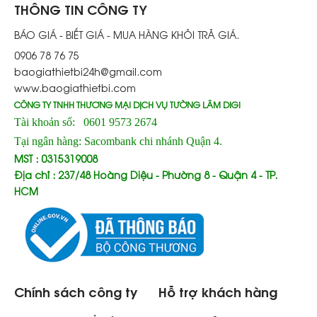
THÔNG TIN CÔNG TY
BÁO GIÁ - BIẾT GIÁ - MUA HÀNG KHỎI TRẢ GIÁ.
0906 78 76 75
baogiathietbi24h@gmail.com
www.baogiathietbi.com
CÔNG TY TNHH THƯƠNG MẠI DỊCH VỤ TƯỜNG LÂM DIGI
Tài khoản số: 0601 9573 2674
Tại ngân hàng: Sacombank chi nhánh Quận 4.
MST : 0315319008
Địa chỉ : 237/48 Hoàng Diệu - Phường 8 - Quận 4 - TP.
HCM
Chính sách công ty
Hỗ trợ khách hàng