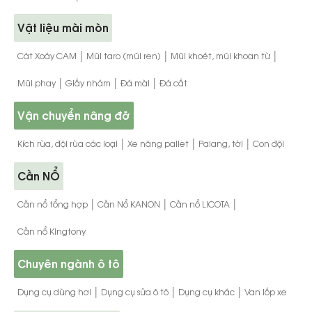
Vật liệu mài mòn
|
|
|
Cát Xoáy CAM
Mũi taro (mũi ren)
Mũi khoét, mũi khoan từ
|
|
|
Mũi phay
Giấy nhám
Đá mài
Đá cắt
Vận chuyển nâng đỡ
|
|
|
Kích rùa, đội rùa các loại
Xe nâng pallet
Palang, tời
Con đội
Cần NỔ
|
|
|
Cần nổ tổng hợp
Cần Nổ KANON
Cần nổ LICOTA
Cần nổ Kingtony
Chuyên ngành ô tô
|
|
|
Dụng cụ dùng hơi
Dụng cụ sửa ô tô
Dụng cụ khác
Van lốp xe