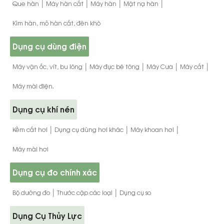
|
|
|
|
Que hàn
Máy hàn cắt
Máy hàn
Mặt nạ hàn
Kìm hàn, mỏ hàn cắt, đèn khò
Dụng cụ dùng điện
|
|
|
|
Máy vặn ốc, vít, bu lông
Máy đục bê tông
Máy Cưa
Máy cắt
Máy mài điện.
Dụng cụ khí nén
|
|
|
Kềm cắt hơi
Dụng cụ dùng hơi khác
Máy khoan hơi
Máy mài hơi
Dụng cụ đo chính xác
|
|
Bộ dưỡng đo
Thước cặp các loại
Dụng cụ so
Dụng Cụ Thủy Lực