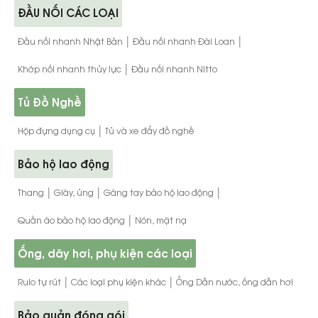
ĐẦU NỐI CÁC LOẠI
|
|
Đầu nối nhanh Nhật Bản
Đầu nối nhanh Đài Loan
|
Khớp nối nhanh thủy lực
Đầu nối nhanh Nitto
Tủ Đồ Nghề
|
Hộp đựng dụng cụ
Tủ và xe đẩy đồ nghề
Bảo hộ lao động
|
|
|
Thang
Giày, ủng
Găng tay bảo hộ lao động
|
Quần áo bảo hộ lao động
Nón, mặt nạ
Ống, dây hơi, phụ kiện các loại
|
|
Rulo tự rút
Các loại phụ kiện khác
Ống Dẫn nước, ống dẫn hơi
Bảo quản đóng gói