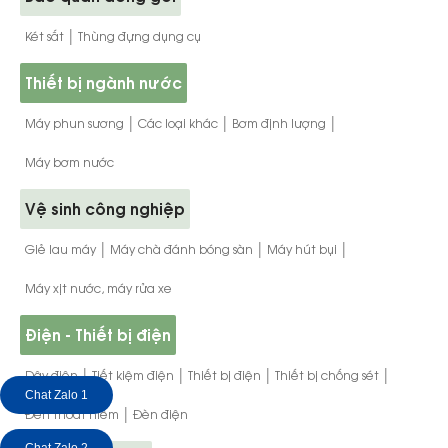
|
Két sắt
Thùng đựng dụng cụ
Thiết bị ngành nước
|
|
|
Máy phun sương
Các loại khác
Bơm định lượng
Máy bơm nước
Vệ sinh công nghiệp
|
|
|
Giẻ lau máy
Máy chà đánh bóng sàn
Máy hút bụi
Máy xịt nước, máy rửa xe
Điện - Thiết bị điện
|
|
|
|
Dây điện
Tiết kiệm điện
Thiết bị điện
Thiết bị chống sét
Chat Zalo 1
|
Đèn thoát hiểm
Đèn điện