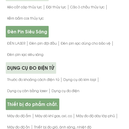
|
|
|
Kéo cắt cáp thủy lực
Đội thủy lực
Cảo 3 chấu thủy lực
Kềm bấm cos thủy lực
Đèn Pin Siêu Sáng
|
|
|
ĐÈN LASER
Đèn pin đội đầu
Đèn pin sạc dùng cho bảo vệ
Đèn pin sạc siêu sáng
DỤNG CỤ ĐO ĐIỆN TỬ
|
|
Thước đo khoảng cách điện tử
Dụng cụ dò kim loại
|
Dụng cụ cân bằng laser
Dụng cụ đo điện
Thiết bị đo phẩm chất.
|
|
|
Máy đo độ ẩm
Máy dò khí gas, oxi, co
Máy đo độ dày lớp phủ
|
Máy đo độ ồn
Thiết bị đo gió, ánh sáng, nhiệt độ