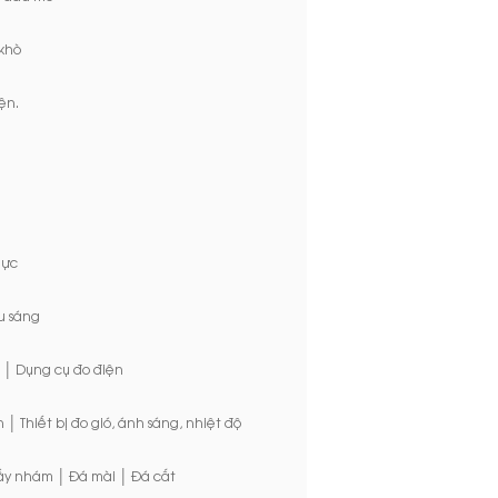
 khò
ện.
lực
u sáng
|
Dụng cụ đo điện
|
n
Thiết bị đo gió, ánh sáng, nhiệt độ
|
|
ấy nhám
Đá mài
Đá cắt