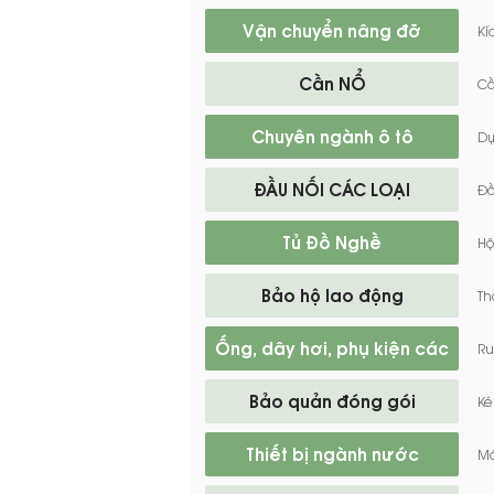
Vận chuyển nâng đỡ
Kí
Cần NỔ
Cầ
Chuyên ngành ô tô
Dụ
ĐẦU NỐI CÁC LOẠI
Đầ
Tủ Đồ Nghề
Hộ
Bảo hộ lao động
Th
Ống, dây hơi, phụ kiện các
Ru
loại
Bảo quản đóng gói
Ké
Thiết bị ngành nước
Má