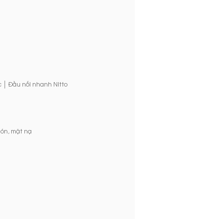
|
c
Đầu nối nhanh Nitto
ón, mặt nạ