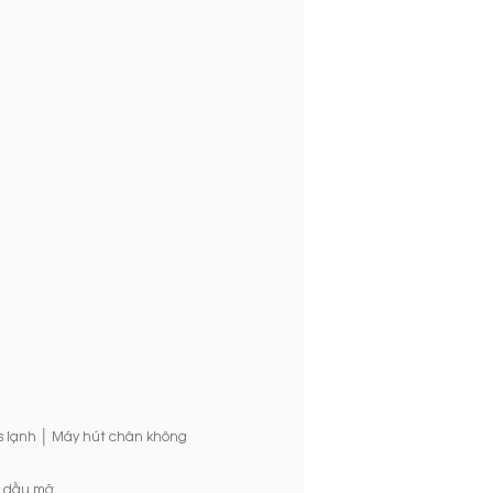
|
s lạnh
Máy hút chân không
a dầu mỡ