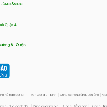
TƯỜNG LÂM DIGI
ánh Quận 4.
Phường 8 - Quận
|
|
|
ng hồ nạp gas lạnh
Van Gas điện lạnh
Dụng cụ nong ống, Uốn ống
Ga
|
|
|
ng cụ đục, đánh dấu
Dụng cụ dùng pin
Dụng cụ tổng hợp
Dụng cụ tr