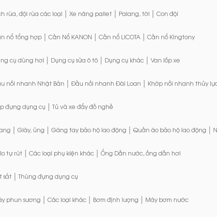
|
|
|
ch rùa, đội rùa các loại
Xe nâng pallet
Palang, tời
Con đội
|
|
|
n nổ tổng hợp
Cần Nổ KANON
Cần nổ LICOTA
Cần nổ Kingtony
|
|
|
ng cụ dùng hơi
Dụng cụ sửa ô tô
Dụng cụ khác
Van lốp xe
|
|
u nối nhanh Nhật Bản
Đầu nối nhanh Đài Loan
Khớp nối nhanh thủy lự
|
p đựng dụng cụ
Tủ và xe đẩy đồ nghề
|
|
|
|
ang
Giày, ủng
Găng tay bảo hộ lao động
Quần áo bảo hộ lao động
N
|
|
lo tự rút
Các loại phụ kiện khác
Ống Dẫn nước, ống dẫn hơi
|
t sắt
Thùng đựng dụng cụ
|
|
|
y phun sương
Các loại khác
Bơm định lượng
Máy bơm nước