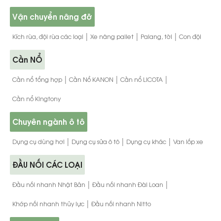
Vận chuyển nâng đỡ
|
|
|
Kích rùa, đội rùa các loại
Xe nâng pallet
Palang, tời
Con đội
Cần NỔ
|
|
|
Cần nổ tổng hợp
Cần Nổ KANON
Cần nổ LICOTA
Cần nổ Kingtony
Chuyên ngành ô tô
|
|
|
Dụng cụ dùng hơi
Dụng cụ sửa ô tô
Dụng cụ khác
Van lốp xe
ĐẦU NỐI CÁC LOẠI
|
|
Đầu nối nhanh Nhật Bản
Đầu nối nhanh Đài Loan
|
Khớp nối nhanh thủy lực
Đầu nối nhanh Nitto