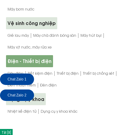
Máy bơm nước
Vệ sinh công nghiệp
|
|
|
Giẻ lau máy
Máy chà đánh bóng sàn
Máy hút bụi
Máy xịt nước, máy rửa xe
Điện - Thiết bị điện
|
|
|
|
Dây điện
Tiết kiệm điện
Thiết bị điện
Thiết bị chống sét
Chat Zalo 1
|
Đèn thoát hiểm
Đèn điện
Chat Zalo 2
Dụng cụ y khoa
|
Nhiệt kế điện tử
Dụng cụ y khoa khác
Tắt [X]