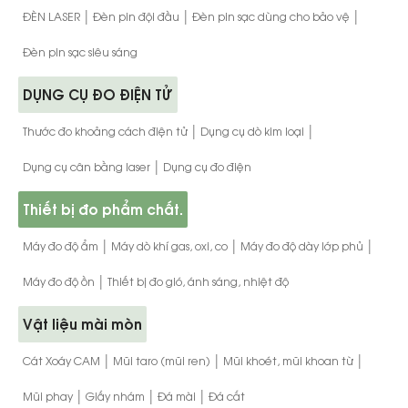
|
|
|
ĐÈN LASER
Đèn pin đội đầu
Đèn pin sạc dùng cho bảo vệ
Đèn pin sạc siêu sáng
DỤNG CỤ ĐO ĐIỆN TỬ
|
|
Thước đo khoảng cách điện tử
Dụng cụ dò kim loại
|
Dụng cụ cân bằng laser
Dụng cụ đo điện
Thiết bị đo phẩm chất.
|
|
|
Máy đo độ ẩm
Máy dò khí gas, oxi, co
Máy đo độ dày lớp phủ
|
Máy đo độ ồn
Thiết bị đo gió, ánh sáng, nhiệt độ
Vật liệu mài mòn
|
|
|
Cát Xoáy CAM
Mũi taro (mũi ren)
Mũi khoét, mũi khoan từ
|
|
|
Mũi phay
Giấy nhám
Đá mài
Đá cắt