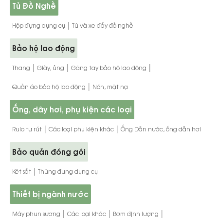
Tủ Đồ Nghề
|
Hộp đựng dụng cụ
Tủ và xe đẩy đồ nghề
Bảo hộ lao động
|
|
|
Thang
Giày, ủng
Găng tay bảo hộ lao động
|
Quần áo bảo hộ lao động
Nón, mặt nạ
Ống, dây hơi, phụ kiện các loại
|
|
Rulo tự rút
Các loại phụ kiện khác
Ống Dẫn nước, ống dẫn hơi
Bảo quản đóng gói
|
Két sắt
Thùng đựng dụng cụ
Thiết bị ngành nước
|
|
|
Máy phun sương
Các loại khác
Bơm định lượng