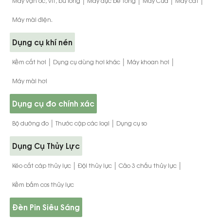
Máy vặn ốc, vít, bu lông
Máy đục bê tông
Máy Cưa
Máy cắt
Máy mài điện.
Dụng cụ khí nén
|
|
|
Kềm cắt hơi
Dụng cụ dùng hơi khác
Máy khoan hơi
Máy mài hơi
Dụng cụ đo chính xác
|
|
Bộ dưỡng đo
Thước cặp các loại
Dụng cụ so
Dụng Cụ Thủy Lực
|
|
|
Kéo cắt cáp thủy lực
Đội thủy lực
Cảo 3 chấu thủy lực
Kềm bấm cos thủy lực
Đèn Pin Siêu Sáng