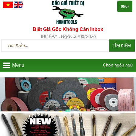
(0)
Biết Giá Gốc Không Cần Inbox
THỨ BẢY , Ngày08/08/2026
TÌM KIẾM
Menu
Chọn ngôn ngữ