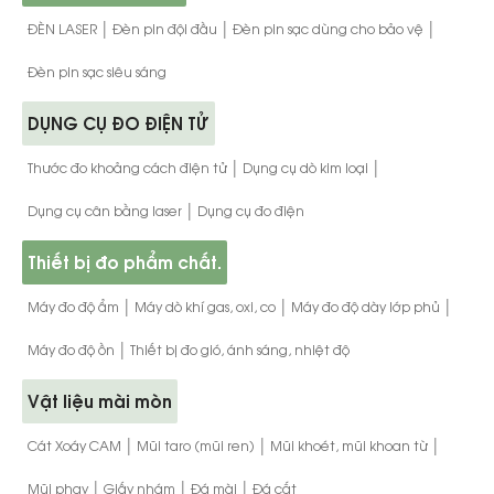
|
|
|
ĐÈN LASER
Đèn pin đội đầu
Đèn pin sạc dùng cho bảo vệ
Đèn pin sạc siêu sáng
DỤNG CỤ ĐO ĐIỆN TỬ
|
|
Thước đo khoảng cách điện tử
Dụng cụ dò kim loại
|
Dụng cụ cân bằng laser
Dụng cụ đo điện
Thiết bị đo phẩm chất.
|
|
|
Máy đo độ ẩm
Máy dò khí gas, oxi, co
Máy đo độ dày lớp phủ
|
Máy đo độ ồn
Thiết bị đo gió, ánh sáng, nhiệt độ
Vật liệu mài mòn
|
|
|
Cát Xoáy CAM
Mũi taro (mũi ren)
Mũi khoét, mũi khoan từ
|
|
|
Mũi phay
Giấy nhám
Đá mài
Đá cắt