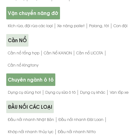
Vận chuyển nâng đỡ
|
|
|
Kích rùa, đội rùa các loại
Xe nâng pallet
Palang, tời
Con đội
Cần NỔ
|
|
|
Cần nổ tổng hợp
Cần Nổ KANON
Cần nổ LICOTA
Cần nổ Kingtony
Chuyên ngành ô tô
|
|
|
Dụng cụ dùng hơi
Dụng cụ sửa ô tô
Dụng cụ khác
Van lốp xe
ĐẦU NỐI CÁC LOẠI
|
|
Đầu nối nhanh Nhật Bản
Đầu nối nhanh Đài Loan
|
Khớp nối nhanh thủy lực
Đầu nối nhanh Nitto