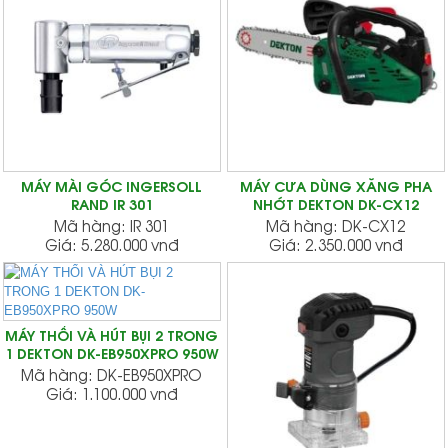
MÁY MÀI GÓC INGERSOLL
MÁY CƯA DÙNG XĂNG PHA
RAND IR 301
NHỚT DEKTON DK-CX12
Mã hàng:
IR 301
Mã hàng:
DK-CX12
Giá:
5.280.000 vnđ
Giá:
2.350.000 vnđ
MÁY THỔI VÀ HÚT BỤI 2 TRONG
1 DEKTON DK-EB950XPRO 950W
Mã hàng:
DK-EB950XPRO
Giá:
1.100.000 vnđ