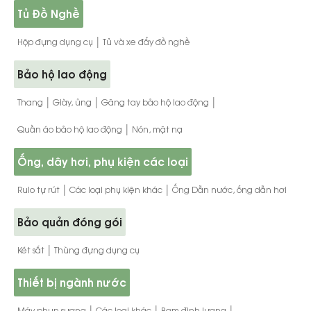
Tủ Đồ Nghề
|
Hộp đựng dụng cụ
Tủ và xe đẩy đồ nghề
Bảo hộ lao động
|
|
|
Thang
Giày, ủng
Găng tay bảo hộ lao động
|
Quần áo bảo hộ lao động
Nón, mặt nạ
Ống, dây hơi, phụ kiện các loại
|
|
Rulo tự rút
Các loại phụ kiện khác
Ống Dẫn nước, ống dẫn hơi
Bảo quản đóng gói
|
Két sắt
Thùng đựng dụng cụ
Thiết bị ngành nước
|
|
|
Máy phun sương
Các loại khác
Bơm định lượng