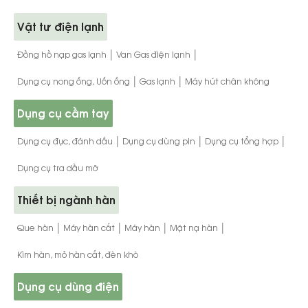
Vật tư điện lạnh
|
|
Đồng hồ nạp gas lạnh
Van Gas điện lạnh
|
|
Dụng cụ nong ống, Uốn ống
Gas lạnh
Máy hút chân không
Dụng cụ cầm tay
|
|
|
Dụng cụ đục, đánh dấu
Dụng cụ dùng pin
Dụng cụ tổng hợp
Dụng cụ tra dầu mỡ
Thiết bị ngành hàn
|
|
|
|
Que hàn
Máy hàn cắt
Máy hàn
Mặt nạ hàn
Kìm hàn, mỏ hàn cắt, đèn khò
Dụng cụ dùng điện