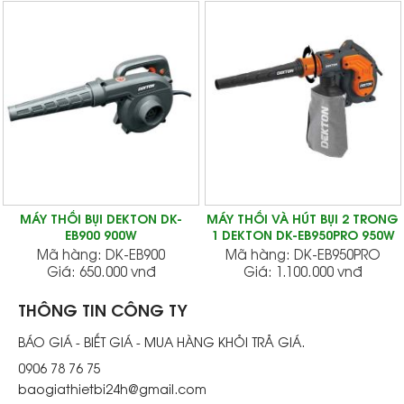
MÁY THỔI BỤI DEKTON DK-
MÁY THỔI VÀ HÚT BỤI 2 TRONG
EB900 900W
1 DEKTON DK-EB950PRO 950W
Mã hàng:
DK-EB900
Mã hàng:
DK-EB950PRO
Giá:
650.000 vnđ
Giá:
1.100.000 vnđ
THÔNG TIN CÔNG TY
BÁO GIÁ - BIẾT GIÁ - MUA HÀNG KHỎI TRẢ GIÁ.
0906 78 76 75
baogiathietbi24h@gmail.com