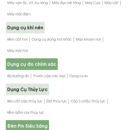
|
|
|
|
Máy vặn ốc, vít, bu lông
Máy đục bê tông
Máy Cưa
Máy cắt
Máy mài điện.
Dụng cụ khí nén
|
|
|
Kềm cắt hơi
Dụng cụ dùng hơi khác
Máy khoan hơi
Máy mài hơi
Dụng cụ đo chính xác
|
|
Bộ dưỡng đo
Thước cặp các loại
Dụng cụ so
Dụng Cụ Thủy Lực
|
|
|
Kéo cắt cáp thủy lực
Đội thủy lực
Cảo 3 chấu thủy lực
Kềm bấm cos thủy lực
Đèn Pin Siêu Sáng