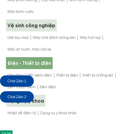
Máy bơm nước
Vệ sinh công nghiệp
|
|
|
Giẻ lau máy
Máy chà đánh bóng sàn
Máy hút bụi
Máy xịt nước, máy rửa xe
Điện - Thiết bị điện
|
|
|
|
Dây điện
Tiết kiệm điện
Thiết bị điện
Thiết bị chống sét
Chat Zalo 1
|
Đèn thoát hiểm
Đèn điện
Chat Zalo 2
Dụng cụ y khoa
|
Nhiệt kế điện tử
Dụng cụ y khoa khác
Tắt [X]