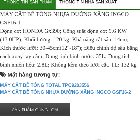
THÔNG TIN SẢN PHẨM
THÔNG TIN NHÀ SẢN XUẤT
MÁY CẮT BÊ TÔNG NHỰA ĐƯỜNG XĂNG INGCO
GSF16-1
Động cơ: HONDA Gx390; Công suất động cơ: 9.6 KW
(13.0HP); Khối lượng: 120 kg; Khả năng cắt sâu: 14cm;
Kích thước lưỡi: 30-45cm(12"-18"); Điều chỉnh độ sâu bằng
cách xoay tay cầm; Dung tính bình nước: 35L; Dung tích
bình nhiên liệu: 2.8L; Không kèm theo lưỡi cắt. TL: 132 kg
Mặt hàng tương tự:
MÁY CẮT BÊ TÔNG TOTAL TPC9203556
MÁY CẮT BÊ TÔNG NHỰA ĐƯỜNG XĂNG INGCO GSF16-2
SẢN PHẨM CÙNG LOẠI