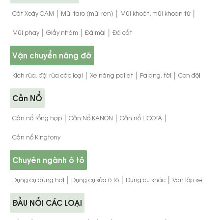
|
|
|
Cát Xoáy CAM
Mũi taro (mũi ren)
Mũi khoét, mũi khoan từ
|
|
|
Mũi phay
Giấy nhám
Đá mài
Đá cắt
Vận chuyển nâng đỡ
|
|
|
Kích rùa, đội rùa các loại
Xe nâng pallet
Palang, tời
Con đội
Cần NỔ
|
|
|
Cần nổ tổng hợp
Cần Nổ KANON
Cần nổ LICOTA
Cần nổ Kingtony
Chuyên ngành ô tô
|
|
|
Dụng cụ dùng hơi
Dụng cụ sửa ô tô
Dụng cụ khác
Van lốp xe
ĐẦU NỐI CÁC LOẠI