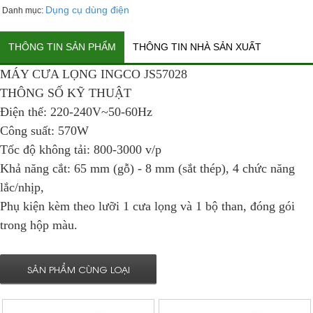
Dụng cụ dùng điện
Danh mục:
THÔNG TIN SẢN PHẨM
THÔNG TIN NHÀ SẢN XUẤT
MÁY CƯA LỌNG INGCO JS57028
THÔNG SỐ KỸ THUẬT
Điện thế:
220-240V~50-60Hz
Công suất:
570W
Tốc độ không tải:
800-3000 v/p
Khả năng cắt:
65 mm (gỗ) - 8 mm (sắt thép), 4 chức năng
lắc/nhịp,
Phụ kiện
kèm theo lưỡi 1 cưa lọng và 1 bộ than, đóng gói
trong hộp màu.
SẢN PHẨM CÙNG LOẠI