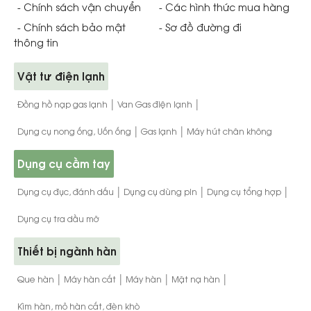
- Chính sách vận chuyển
- Các hình thức mua hàng
- Chính sách bảo mật
- Sơ đồ đường đi
thông tin
Vật tư điện lạnh
|
|
Đồng hồ nạp gas lạnh
Van Gas điện lạnh
|
|
Dụng cụ nong ống, Uốn ống
Gas lạnh
Máy hút chân không
Dụng cụ cầm tay
|
|
|
Dụng cụ đục, đánh dấu
Dụng cụ dùng pin
Dụng cụ tổng hợp
Dụng cụ tra dầu mỡ
Thiết bị ngành hàn
|
|
|
|
Que hàn
Máy hàn cắt
Máy hàn
Mặt nạ hàn
Kìm hàn, mỏ hàn cắt, đèn khò