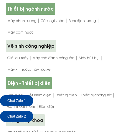
Thiết bị ngành nước
|
|
|
Máy phun sương
Các loại khác
Bơm định lượng
Máy bơm nước
Vệ sinh công nghiệp
|
|
|
Giẻ lau máy
Máy chà đánh bóng sàn
Máy hút bụi
Máy xịt nước, máy rửa xe
Điện - Thiết bị điện
|
|
|
|
Dây điện
Tiết kiệm điện
Thiết bị điện
Thiết bị chống sét
Chat Zalo 1
|
Đèn thoát hiểm
Đèn điện
Chat Zalo 2
Dụng cụ y khoa
|