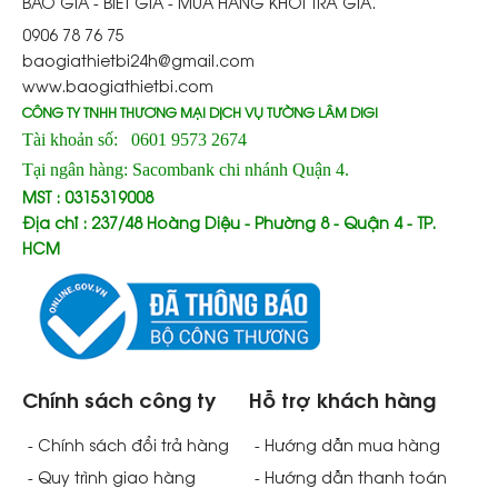
BÁO GIÁ - BIẾT GIÁ - MUA HÀNG KHỎI TRẢ GIÁ.
0906 78 76 75
baogiathietbi24h@gmail.com
www.baogiathietbi.com
CÔNG TY TNHH THƯƠNG MẠI DỊCH VỤ TƯỜNG LÂM DIGI
Tài khoản số: 0601 9573 2674
Tại ngân hàng: Sacombank chi nhánh Quận 4.
MST : 0315319008
Địa chỉ : 237/48 Hoàng Diệu - Phường 8 - Quận 4 - TP.
HCM
Chính sách công ty
Hỗ trợ khách hàng
- Chính sách đổi trả hàng
- Hướng dẫn mua hàng
- Quy trình giao hàng
- Hướng dẫn thanh toán