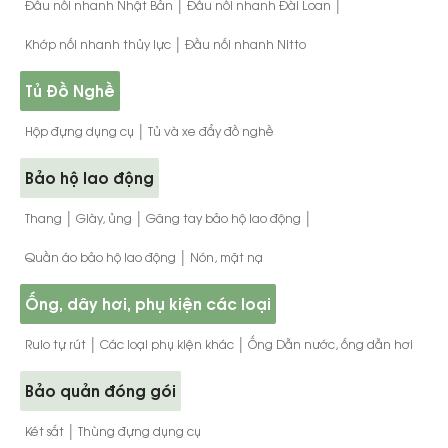
|
|
Đầu nối nhanh Nhật Bản
Đầu nối nhanh Đài Loan
|
Khớp nối nhanh thủy lực
Đầu nối nhanh Nitto
Tủ Đồ Nghề
|
Hộp đựng dụng cụ
Tủ và xe đẩy đồ nghề
Bảo hộ lao động
|
|
|
Thang
Giày, ủng
Găng tay bảo hộ lao động
|
Quần áo bảo hộ lao động
Nón, mặt nạ
Ống, dây hơi, phụ kiện các loại
|
|
Rulo tự rút
Các loại phụ kiện khác
Ống Dẫn nước, ống dẫn hơi
Bảo quản đóng gói
|
Két sắt
Thùng đựng dụng cụ