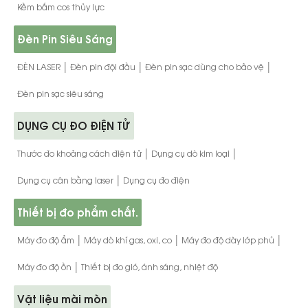
Kềm bấm cos thủy lực
Đèn Pin Siêu Sáng
|
|
|
ĐÈN LASER
Đèn pin đội đầu
Đèn pin sạc dùng cho bảo vệ
Đèn pin sạc siêu sáng
DỤNG CỤ ĐO ĐIỆN TỬ
|
|
Thước đo khoảng cách điện tử
Dụng cụ dò kim loại
|
Dụng cụ cân bằng laser
Dụng cụ đo điện
Thiết bị đo phẩm chất.
|
|
|
Máy đo độ ẩm
Máy dò khí gas, oxi, co
Máy đo độ dày lớp phủ
|
Máy đo độ ồn
Thiết bị đo gió, ánh sáng, nhiệt độ
Vật liệu mài mòn